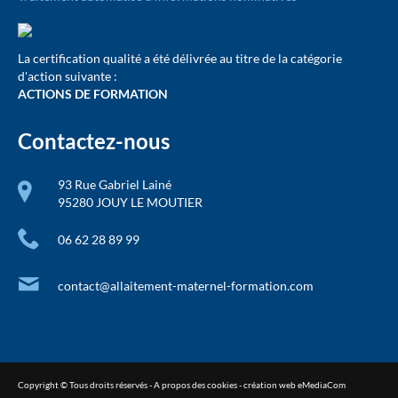
La certification qualité a été délivrée au titre de la catégorie
d'action suivante :
ACTIONS DE FORMATION
Contactez-nous
93 Rue Gabriel Lainé
95280 JOUY LE MOUTIER
06 62 28 89 99
contact@allaitement-maternel-formation.com
Copyright ©
Tous droits réservés
-
A propos des cookies
- création web
eMediaCom