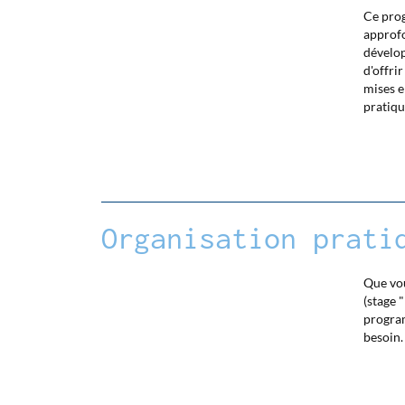
Ce prog
approfo
dévelop
d'offri
mises e
pratiqu
Organisation prati
Que vou
(stage 
program
besoin.