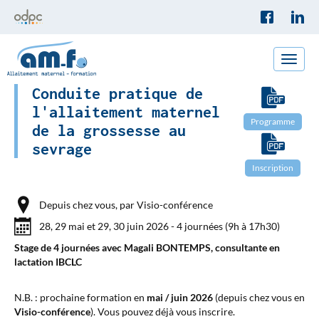
Toggle
naviga
Conduite pratique de
l'allaitement maternel
Programme
de la grossesse au
sevrage
Inscription
Depuis chez vous, par Visio-conférence
28, 29 mai et 29, 30 juin 2026 - 4 journées (9h à 17h30)
Stage de 4 journées avec Magali BONTEMPS, consultante en
lactation IBCLC
N.B. : prochaine formation en
mai / juin 2026
(depuis chez vous en
Visio-conférence
). Vous pouvez déjà vous inscrire.