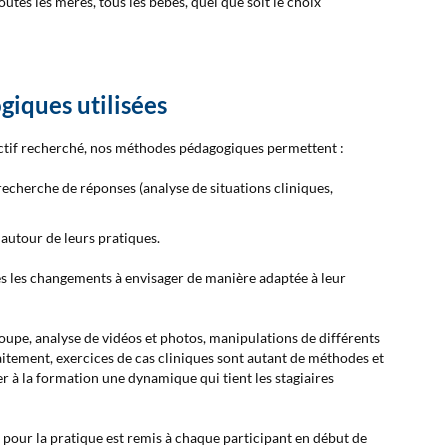
outes les mères, tous les bébés, quel que soit le choix
iques utilisées
bjectif recherché, nos méthodes pédagogiques permettent :
 recherche de réponses (analyse de situations cliniques,
f autour de leurs pratiques.
s les changements à envisager de manière adaptée à leur
oupe, analyse de vidéos et photos, manipulations de différents
laitement, exercices de cas cliniques sont autant de méthodes et
 à la formation une dynamique qui tient les stagiaires
 pour la pratique est remis à chaque participant en début de