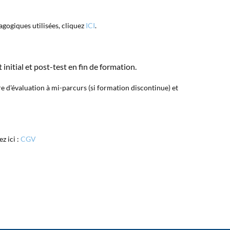
gogiques utilisées, cliquez
ICI
.
t initial et post-test en fin de formation.
e d'évaluation à mi-parcurs (si formation discontinue) et
ez ici :
CGV