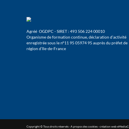
Agréé OGDPC - SIRET : 493 506 224 00010
Organisme de formation continue, déclaration d’activité
enregistrée sous le n°11 95 05974 95 auprès du préfet de
région d’Ile-de-France
Copyright ©
Tous droits réservés
-
A propos des cookies
- création web
eMedia